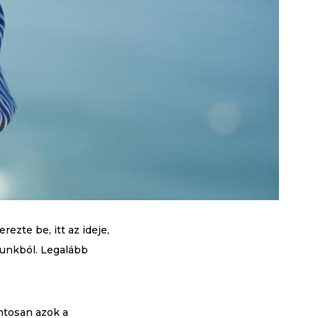
zte be, itt az ideje,
sunkból. Legalább
ntosan azok a