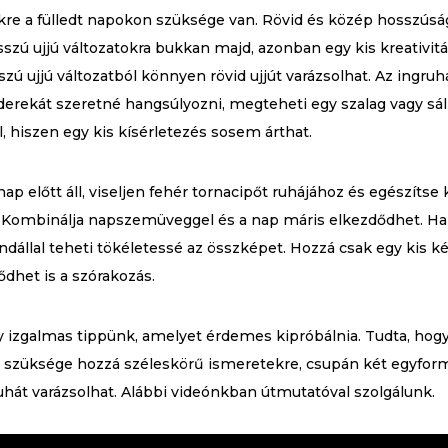
kre a fülledt napokon szüksége van. Rövid és közép hosszúsá
szú ujjú változatokra bukkan majd, azonban egy kis kreativitá
szú ujjú változatból könnyen rövid ujjút varázsolhat. Az ing
derekát szeretné hangsúlyozni, megteheti egy szalag vagy sál 
, hiszen egy kis kísérletezés sosem árthat.
p előtt áll, viseljen fehér tornacipőt ruhájához és egészítse 
. Kombinálja napszemüveggel és a nap máris elkezdődhet. Ha 
andállal teheti tökéletessé az összképet. Hozzá csak egy kis k
dhet is a szórakozás.
 izgalmas tippünk, amelyet érdemes kipróbálnia. Tudta, hogy
cs szüksége hozzá széleskörű ismeretekre, csupán két egyfor
uhát varázsolhat. Alábbi videónkban útmutatóval szolgálunk.