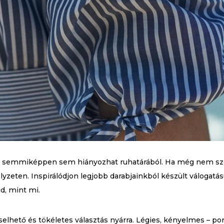
y semmiképpen sem hiányozhat ruhatárából. Ha még nem szere
lyzeten. Inspirálódjon legjobb darabjainkból készült válogatá
d, mint mi.
elhető és tökéletes választás nyárra. Légies, kényelmes – po