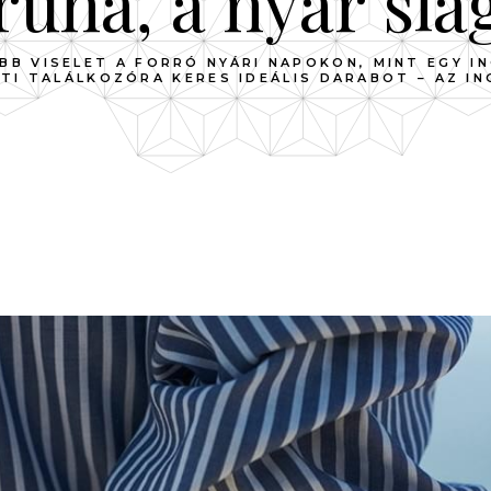
ruha, a nyár slá
ABB VISELET A FORRÓ NYÁRI NAPOKON, MINT EGY I
TI TALÁLKOZÓRA KERES IDEÁLIS DARABOT – AZ I