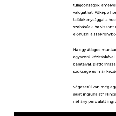
tulajdonságok, amelye
válogathat. Főképp hos
találékonysággal a hos
szabásúak, ha viszont 
előhúzni a szekrényből
Ha egy átlagos munkana
egyszerű kézitáskával
barátaival, platformsz
szüksége és már kezdő
Végezetül van még egy
saját ingruháját? Nin
néhány perc alatt ingr