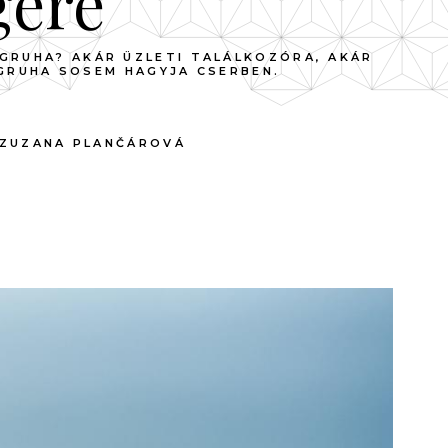
gere
NGRUHA? AKÁR ÜZLETI TALÁLKOZÓRA, AKÁR
NGRUHA SOSEM HAGYJA CSERBEN.
ZUZANA PLANČÁROVÁ