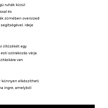
gú ruhák közül
ssal és
ruhák zömében oversized
segítségével. Ideje
ki öltözékét egy
esti szórakozás várja
ézitáskára van
 könnyen elkészítheti
ma ingre, amelyből