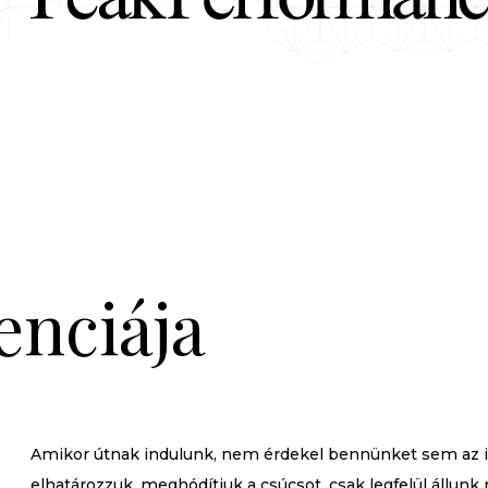
enciája
Amikor útnak indulunk, nem érdekel bennünket sem az i
elhatározzuk, meghódítjuk a csúcsot, csak legfelül állunk