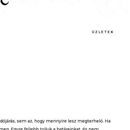
ÜZLETEK
dőjárás, sem az, hogy mennyire lesz megterhelő. Ha
 meg. Egyre feljebb toljuk a határainkat, és nem