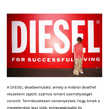
A DIESEL divatbemutató, amely a milánói divathét
részeként zajlott, számos ismert személyiséget
vonzott. Természetesen versenyeztek, hogy kinek a
megjelenése lesz jobb, extravagánsabb és