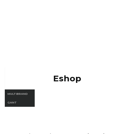
Eshop Vermont
Eshop Gant
Eshop
MULTIBRAND
GANT