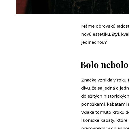
Máme obrovskú radosť
novú estetiku, štýl, kv
jedinečnou?
Bolo nebolo..
Značka vznikla v roku 
divu, že sa jedná o j
dôležitých historický
ponožkami, kabátami a
Vďaka tomuto kroku do
Ikonické kabáty, ktor
pracovníkov v chladnom