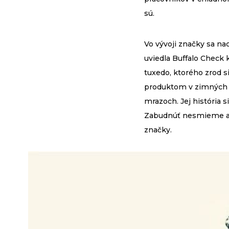
sú.
Vo vývoji značky sa n
uviedla Buffalo Check 
tuxedo, ktorého zrod s
produktom v zimných me
mrazoch. Jej história 
Zabudnúť nesmieme ani
značky.