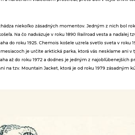
achádza niekoľko zásadných momentov. Jedným z nich bol rok 
košeľa. Na čo nadväzuje v roku 1890 Railroad vesta a naďalej t
iaha do roku 1925. Chemois košele uzrela svetlo sveta v roku
siacoch je určite arktická parka, ktorá vás nesklame ani v 
siaha až do roku 1972 a dodnes je jedným z najobľúbenejších p
 na tzv. Mountain Jacket, ktorá je od roku 1979 zásadným k