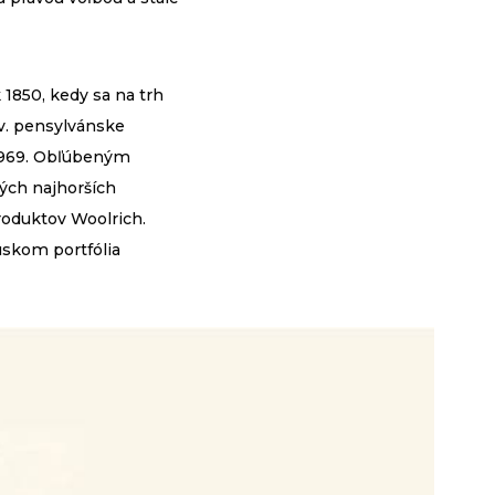
1850, kedy sa na trh
zv. pensylvánske
 1969. Obľúbeným
tých najhorších
roduktov Woolrich.
úskom portfólia