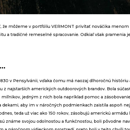
, že môžeme v portfóliu VERMONT privítať nováčika menom 
alitu a tradičné remeselné spracovanie. Odkiaľ však pramenia je
.
1830 v Pensylvánii, vďaka čomu má naozaj dlhoročnú históriu a 
ednu z najstarších amerických outdoorových brandov. Bola súč
ch míľnikov, jedným z nich bola napríklad pomoc a zásobovani
 dekami, aby im v náročných podmienkach zaistila aspoň nej
dnes, teda už viac ako 150 rokov, zásobujú americkú armádu 
é sú známe svojou odolnosťou a funkčnosťou, boli pôvodne na
 a náročnom vidieckom prostredí, preto boli v tejto chvíli to