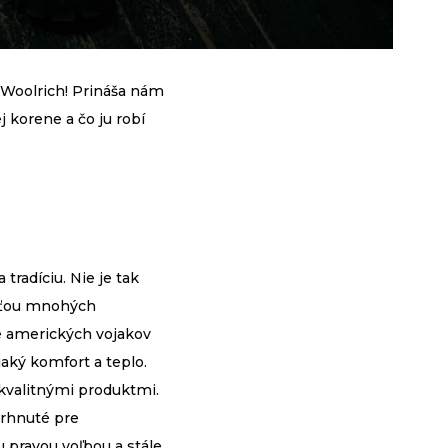
Woolrich! Prináša nám
j korene a čo ju robí
tradíciu. Nie je tak
asťou mnohých
e amerických vojakov
aký komfort a teplo.
kvalitnými produktmi.
vrhnuté pre
u pravou voľbou a stále