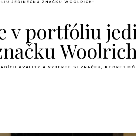
LIU JEDINEČNÚ ZNAČKU WOOLRICH!
 v portfóliu je
značku Woolrich
RADÍCII KVALITY A VYBERTE SI ZNAČKU, KTOREJ M