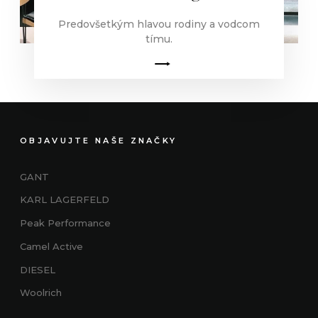
Predovšetkým hlavou rodiny a vodcom
tímu.
OBJAVUJTE NAŠE ZNAČKY
GANT
KARL LAGERFELD
Peak Performance
Camel Active
DIESEL
Woolrich