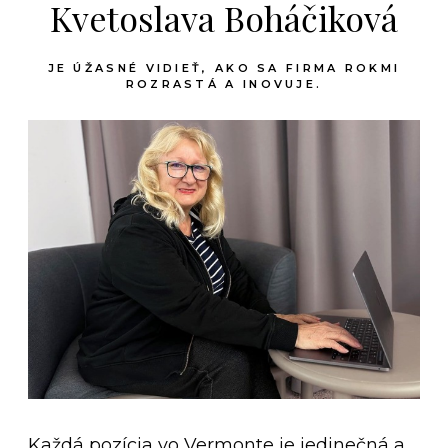
Kvetoslava Boháčiková
JE ÚŽASNÉ VIDIEŤ, AKO SA FIRMA ROKMI
ROZRASTÁ A INOVUJE.
Každá pozícia vo Vermonte je jedinečná a