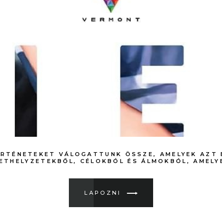
ÖRTÉNETEKET VÁLOGATTUNK ÖSSZE, AMELYEK AZT 
LETHELYZETEKBŐL, CÉLOKBÓL ÉS ÁLMOKBÓL, AMELYE
LAPOZNI