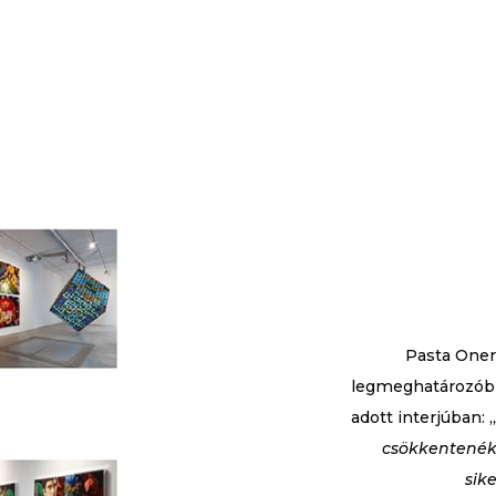
Pasta Oner
legmeghatározóbb
adott interjúban: „
csökkentenék 
sik