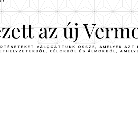
W!
ett az új Verm
ÖRTÉNETEKET VÁLOGATTUNK ÖSSZE, AMELYEK AZT 
LETHELYZETEKBŐL, CÉLOKBÓL ÉS ÁLMOKBÓL, AMELYE