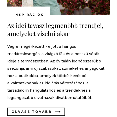
INSPIRÁCIÓK
Az idei tavasz legmenőbb trendjei,
amelyeket viselni akar
Végre megérkezett - eljött a hangos
madárcsicsergés, a virágzó fák és a hosszú séták
ideje a természetben. Az év talán legnépszerűbb
szezonja, ami új szabásokat, színeket és anyagokat
hoz a butikokba, amelyek többé-kevésbé
alkalmazkodnak az időjárás változásához, a
társadalom hangulatához és a trendekhez a
legrangosabb divatházak divatbemutatóiból...
OLVASS TOVÁBB