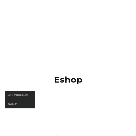
Eshop Vermont
Eshop Gant
Eshop
MULTIBRAND
GANT