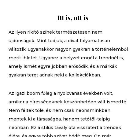
Itt is, ott is
Az ilyen rikító színek természetesen nem
újdonságok. Mint tudjuk, a divat folyamatosan
változik, ugyanakkor nagyon gyakran a történelemből
merít ihletet. Ugyanez a helyzet ennél a trendnél is,
amely ismét egyre jobban erősödik, és a márkák
gyakran teret adnak neki a kollekciókban.
Az igazi boom főleg a nyolcvanas években volt,
amikor a hírességeknek köszönhetően vált ismertté.
Nem féltek tőle, és nem csak neonsminkben
mentek ki a társaságba, hanem tetőtől-talpig
neonban. Ez a stílus tavaly óta visszatért a trendek
élére, és egyre több szívet hódít meg. Ön már