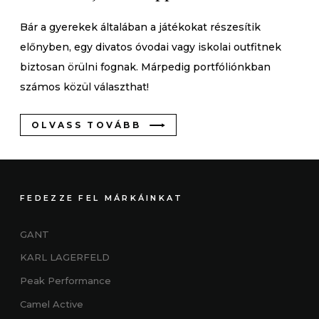
Bár a gyerekek általában a játékokat részesítik
előnyben, egy divatos óvodai vagy iskolai outfitnek
biztosan örülni fognak. Márpedig portfóliónkban
számos közül választhat!
OLVASS TOVÁBB
FEDEZZE FEL MÁRKÁINKAT
GANT
KARL LAGERFELD
Peak Performance
Camel Active