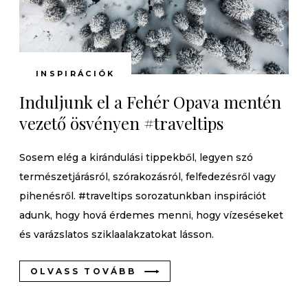
INSPIRÁCIÓK
Induljunk el a Fehér Opava mentén
vezető ösvényen #traveltips
Sosem elég a kirándulási tippekből, legyen szó
természetjárásról, szórakozásról, felfedezésről vagy
pihenésről. #traveltips sorozatunkban inspirációt
adunk, hogy hová érdemes menni, hogy vízeséseket
és varázslatos sziklaalakzatokat lásson.
OLVASS TOVÁBB