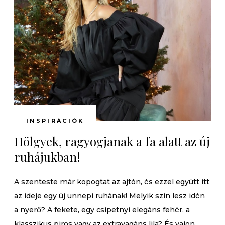
INSPIRÁCIÓK
Hölgyek, ragyogjanak a fa alatt az új
ruhájukban!
A szenteste már kopogtat az ajtón, és ezzel együtt itt
az ideje egy új ünnepi ruhának! Melyik szín lesz idén
a nyerő? A fekete, egy csipetnyi elegáns fehér, a
klasszikus piros vagy az extravagáns lila? És vajon