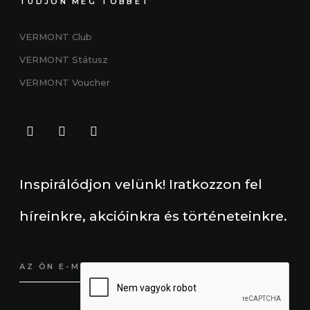
TUDJON MEG TÖBBET
VERMONT Club
VERMONT
Státus
z
VERMONT Voucher
Inspirálódjon velünk! Iratkozzon fel
híreinkre, akcióinkra és történeteinkre.