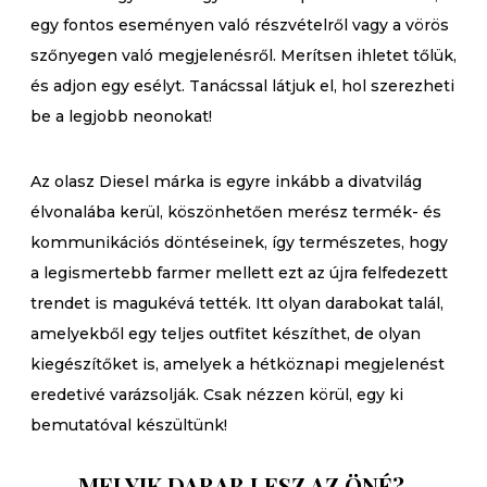
egy fontos eseményen való részvételről vagy a vörös
szőnyegen való megjelenésről. Merítsen ihletet tőlük,
és adjon egy esélyt. Tanácssal látjuk el, hol szerezheti
be a legjobb neonokat!
Az olasz Diesel márka is egyre inkább a divatvilág
élvonalába kerül, köszönhetően merész termék- és
kommunikációs döntéseinek, így természetes, hogy
a legismertebb farmer mellett ezt az újra felfedezett
trendet is magukévá tették. Itt olyan darabokat talál,
amelyekből egy teljes outfitet készíthet, de olyan
kiegészítőket is, amelyek a hétköznapi megjelenést
eredetivé varázsolják. Csak nézzen körül, egy ki
bemutatóval készültünk!
MELYIK DARAB LESZ AZ ÖNÉ?