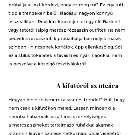
próbálja ki. Azt kérdezi, hogy ez meg mi? Ez egy tuti
tipp a trendeken belül, ráadásul nagyon könnyű
összeállítani. Röviden: képzeljen el egy élő Barbie-t
vagy tetőtől talpig merész rózsaszín outfitet! Ha nem
kedveli a rózsaszínt, kipróbálhatja bármelyik másik
színben - nincsenek korlátok, épp ellenkezőleg. Sőt,
ez a stílus tökéletes a tavaszi és nyári napokra, nem
is beszélve a közelgő fesztiválokról!
A kifutóról az utcára
Hogyan lehet felismerni a sikeres trendet? Hát, hogy
nem csak a kifutókon marad. Lassan mindenki a
neonba habarodik, és a híres személyiségek
a merész színeket tartalmazó ruhákkal akarnak
kitűnni - legyen szó egy hétköznapi utcai viseletről,