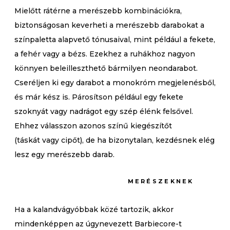
Mielőtt rátérne a merészebb kombinációkra,
biztonságosan keverheti a merészebb darabokat a
színpaletta alapvető tónusaival, mint például a fekete,
a fehér vagy a bézs. Ezekhez a ruhákhoz nagyon
könnyen beleilleszthető bármilyen neondarabot.
Cseréljen ki egy darabot a monokróm megjelenésből,
és már kész is. Párosítson például egy fekete
szoknyát vagy nadrágot egy szép élénk felsővel.
Ehhez válasszon azonos színű kiegészítőt
(táskát vagy cipőt), de ha bizonytalan, kezdésnek elég
lesz egy merészebb darab.
MERÉSZEKNEK
Ha a kalandvágyóbbak közé tartozik, akkor
mindenképpen az úgynevezett Barbiecore-t