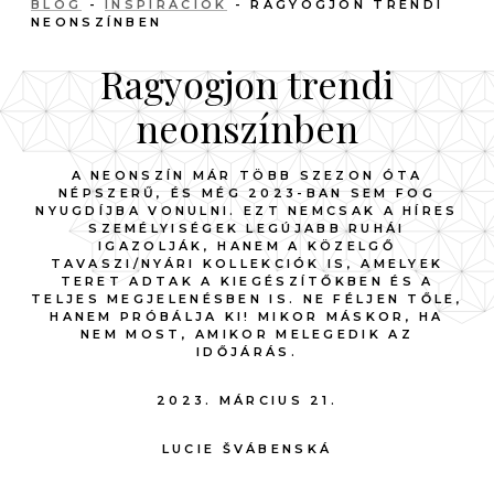
BLOG
-
INSPIRÁCIÓK
- RAGYOGJON TRENDI
NEONSZÍNBEN
Ragyogjon trendi
neonszínben
A NEONSZÍN MÁR TÖBB SZEZON ÓTA
NÉPSZERŰ, ÉS MÉG 2023-BAN SEM FOG
NYUGDÍJBA VONULNI. EZT NEMCSAK A HÍRES
SZEMÉLYISÉGEK LEGÚJABB RUHÁI
IGAZOLJÁK, HANEM A KÖZELGŐ
TAVASZI/NYÁRI KOLLEKCIÓK IS, AMELYEK
TERET ADTAK A KIEGÉSZÍTŐKBEN ÉS A
TELJES MEGJELENÉSBEN IS. NE FÉLJEN TŐLE,
HANEM PRÓBÁLJA KI! MIKOR MÁSKOR, HA
NEM MOST, AMIKOR MELEGEDIK AZ
IDŐJÁRÁS.
2023. MÁRCIUS 21.
LUCIE ŠVÁBENSKÁ