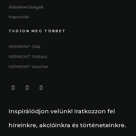
Álláslehetőségek
Kapcsolat
TUDJON MEG TÖBBET
VERMONT Club
VERMONT
Státus
z
VERMONT Voucher
Inspirálódjon velünk! Iratkozzon fel
híreinkre, akcióinkra és történeteinkre.