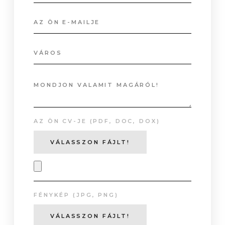
AZ ÖN CV-JE (PDF, DOC, DOX)
VÁLASSZON FÁJLT!
FÉNYKÉP (JPG, PNG)
VÁLASSZON FÁJLT!