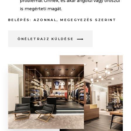
problémát Önnek, és akár angolul vagy oroszul
is megérteti magát.
BELÉPÉS: AZONNAL, MEGEGYEZÉS SZERINT
ÖNÉLETRAJZ KÜLDÉSE