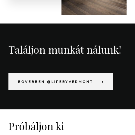
Találjon munkát nálunk!
BŐVEBBEN @LIFEBYVERMONT
Próbáljon ki