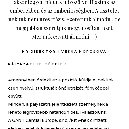
akkor legyen nálunk üdvözölve. Hiszünk az
emberekben és az emberiességben. A tisztelet
nekünk nem üres frázis. Szeretünk álmodni, de
még jobban szeretjük megvalósítani őket.
Merjünk együtt álmodni! :-)
HR DIRECTOR | VESNA KOROŠOVÁ
PÁLYÁZATI FELTÉTELEK
Amennyiben érdekli ez a pozíció, küldje el nekünk
cseh nyelvű, strukturált önéletrajzát, fényképpel
együtt!
Minden, a pályázatra jelentkezett személynek a
lehető legrövidebb határidőn belül válaszolunk.
A GANT Central Europe, s.r.o. /Kft./-nek címzett,
életrajzi adatok kiterjedésű személyes adatainak