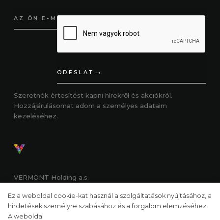
ODESLAT
Szeretnék értesítést kapni hírekről és akciókról.
Hozzájárulásomat adom
a személyes adataim
kezeléséhez.
VERMONT Holding a.s.
Ez a weboldal cookie-kat használ a szolgáltatások nyújtásához, a
Adatfeldolgozási alapelvek
|
A weboldalon cookie-kat
hirdetések személyre szabásához és a forgalom elemzéséhez.
használunk
|
Ajándékutalványok
A weboldal