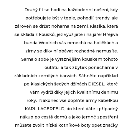
Druhý fit se hodí na každodenní nošení, kdy
potřebujete být v teple, pohodlí, trendy, ale
zároveň se držet nohama na zemi. Klasika, která
se skládá z kousků, jež využijete i na jaře! Hřejivá
bunda Woolrich vás nenechá na holičkách a
zimy se díky ní obávat rozhodně nemusíte.
Sama o sobě je výraznějším kouskem tohoto
outfitu, a tak zbytek ponecháme v
základních zemitých barvách. Sáhněte například
po klasických šedých džínách DIESEL, které
vám vydrží díky jejich kvalitnímu denimu
roky. Nakonec vše doplňte army kabelkou
KARL LAGERFELD, do které dáte i případný
nákup po cestě domů a jako jemné zpestření
můžete zvolit nízké kotníkové boty opět značky