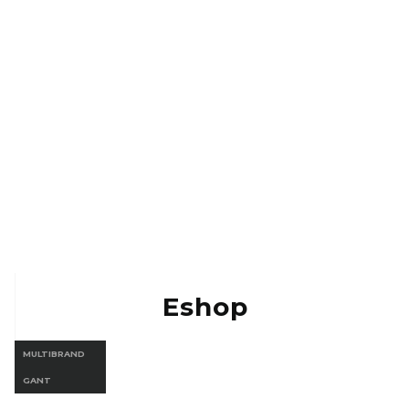
Kontakt
Eshop Vermont
Eshop Gant
Eshop
MULTIBRAND
GANT