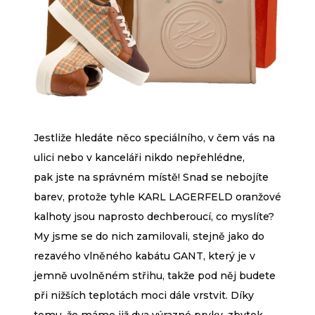
Jestliže hledáte něco speciálního, v čem vás na
ulici nebo v kanceláři nikdo nepřehlédne,
pak jste na správném místě! Snad se nebojíte
barev, protože tyhle KARL LAGERFELD oranžové
kalhoty jsou naprosto dechberoucí, co myslíte?
My jsme se do nich zamilovali, stejně jako do
rezavého vlněného kabátu GANT, který je v
jemně uvolněném střihu, takže pod něj budete
při nižších teplotách moci dále vrstvit. Díky
tomu, že máme již dva výrazné prvky, zbytek