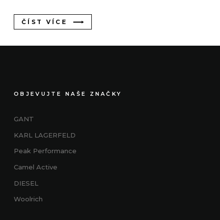
ČÍST VÍCE
OBJEVUJTE NAŠE ZNAČKY
GANT
KARL LAGERFELD
Peak Performance
Camel Active
DIESEL
Woolrich