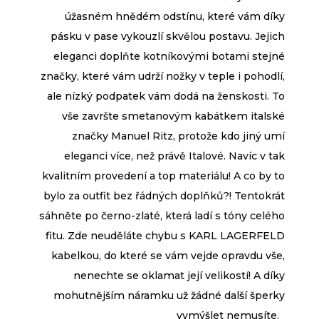
úžasném hnědém odstínu, které vám díky
pásku v pase vykouzlí skvělou postavu. Jejich
eleganci doplňte kotníkovými botami stejné
značky, které vám udrží nožky v teple i pohodlí,
ale nízký podpatek vám dodá na ženskosti. To
vše završte smetanovým kabátkem italské
značky Manuel Ritz, protože kdo jiný umí
eleganci více, než právě Italové. Navíc v tak
kvalitním provedení a top materiálu! A co by to
bylo za outfit bez řádných doplňků?! Tentokrát
sáhněte po černo-zlaté, která ladí s tóny celého
fitu. Zde neuděláte chybu s KARL LAGERFELD
kabelkou, do které se vám vejde opravdu vše,
nenechte se oklamat její velikostí! A díky
mohutnějším náramku už žádné další šperky
vymýšlet nemusíte.