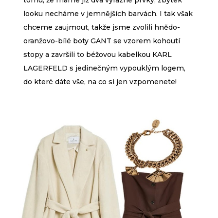
looku necháme v jemnějších barvách. I tak však
chceme zaujmout, takže jsme zvolili hnědo-
oranžovo-bílé boty GANT se vzorem kohoutí
stopy a završili to béžovou kabelkou KARL
LAGERFELD s jedinečným vypouklým logem,
do které dáte vše, na co si jen vzpomenete!