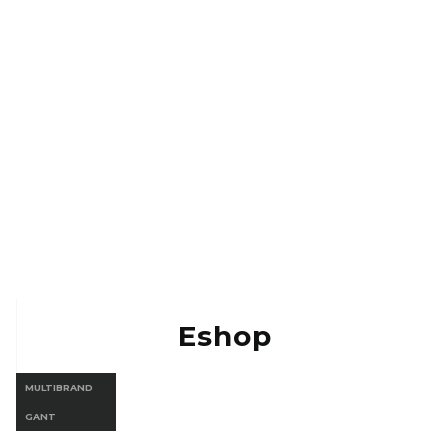
Kontakt
Eshop Vermont
Eshop Gant
Eshop
MULTIBRAND
GANT