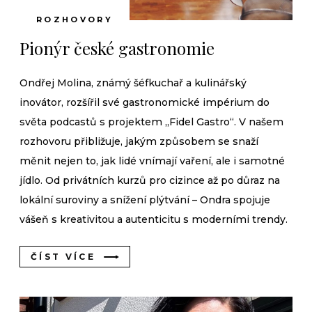
ROZHOVORY
Pionýr české gastronomie
Ondřej Molina, známý šéfkuchař a kulinářský
inovátor, rozšířil své gastronomické impérium do
světa podcastů s projektem „Fidel Gastro“. V našem
rozhovoru přibližuje, jakým způsobem se snaží
měnit nejen to, jak lidé vnímají vaření, ale i samotné
jídlo. Od privátních kurzů pro cizince až po důraz na
lokální suroviny a snížení plýtvání – Ondra spojuje
vášeň s kreativitou a autenticitu s moderními trendy.
ČÍST VÍCE