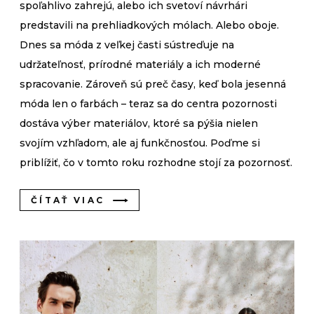
spoľahlivo zahrejú, alebo ich svetoví návrhári
predstavili na prehliadkových mólach. Alebo oboje.
Dnes sa móda z veľkej časti sústreďuje na
udržateľnosť, prírodné materiály a ich moderné
spracovanie. Zároveň sú preč časy, keď bola jesenná
móda len o farbách – teraz sa do centra pozornosti
dostáva výber materiálov, ktoré sa pýšia nielen
svojím vzhľadom, ale aj funkčnosťou. Poďme si
priblížiť, čo v tomto roku rozhodne stojí za pozornosť.
ČÍTAŤ VIAC