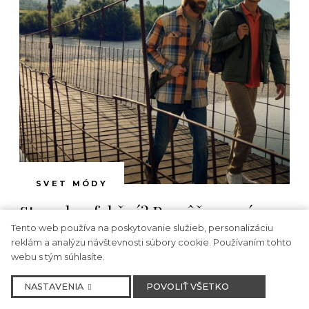
SVET MÓDY
Ste nekonfekční? Pomôžeme vám
nájsť štýl, ktorý vám padne
Tento web používa na poskytovanie služieb, personalizáciu
reklám a analýzu návštevnosti súbory cookie. Používaním tohto
webu s tým súhlasíte.
Nájsť oblečenie, ktoré skvele padne a zároveň
vyhovuje individuálnym potrebám a rozmerom,
NASTAVENIA
POVOLIŤ VŠETKO
môže byť pre nekonfekčných ľudí výzvou. Tradičné