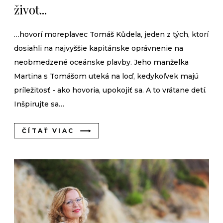
život...
…hovorí moreplavec Tomáš Kůdela, jeden z tých, ktorí
dosiahli na najvyššie kapitánske oprávnenie na
neobmedzené oceánske plavby. Jeho manželka
Martina s Tomášom uteká na loď, kedykoľvek majú
príležitosť - ako hovoria, upokojiť sa. A to vrátane detí.
Inšpirujte sa…
ČÍTAŤ VIAC