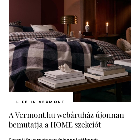
LIFE IN VERMONT
A Vermont.hu webáruház újonnan
bemutatja a HOME szekciót
Szereti folyamatosan feldobni otthonát,