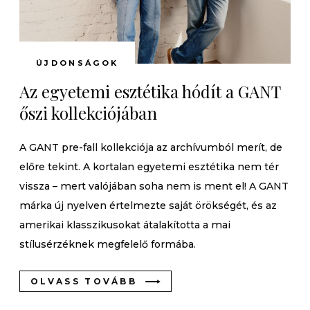
ÚJDONSÁGOK
Az egyetemi esztétika hódít a GANT
őszi kollekciójában
A GANT pre-fall kollekciója az archívumból merít, de
előre tekint. A kortalan egyetemi esztétika nem tér
vissza – mert valójában soha nem is ment el! A GANT
márka új nyelven értelmezte saját örökségét, és az
amerikai klasszikusokat átalakította a mai
stílusérzéknek megfelelő formába.
OLVASS TOVÁBB