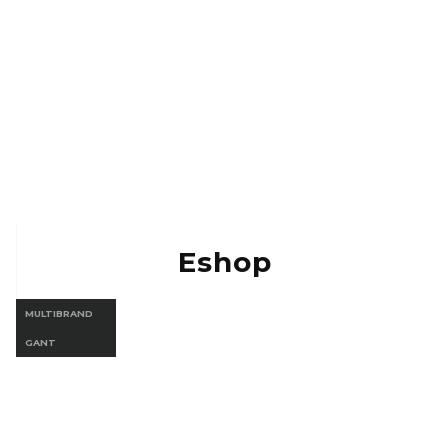
Eshop Vermont
Eshop Gant
Eshop
MULTIBRAND
GANT