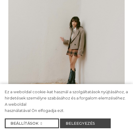
Ez a weboldal cookie-kat használ a szolgáltatások nyújtásához, a
hirdetések személyre szabásához és a forgalom elemzéséhez.
A weboldal
használatával Ön elfogadja ezt.
A DIVAT VILÁGA
BEÁLLÍTÁSOK
BELEEGYEZÉS
A preppy stílus visszatérése, ezúttal