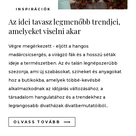
INSPIRÁCIÓK
Az idei tavasz legmenőbb trendjei,
amelyeket viselni akar
Végre megérkezett - eljött a hangos
madárcsicsergés, a virágzó fák és a hosszú séták
ideje a természetben. Az év talán legnépszerűbb
szezonja, ami új szabásokat, színeket és anyagokat
hoz a butikokba, amelyek többé-kevésbé
alkalmazkodnak az időjárás változásához, a
társadalom hangulatához és a trendekhez a
legrangosabb divatházak divatbemutatóiból...
OLVASS TOVÁBB