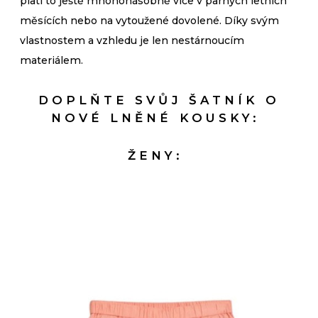
platí to ještě mnohonásobně více v parných letních
měsících nebo na vytoužené dovolené. Díky svým
vlastnostem a vzhledu je len nestárnoucím
materiálem.
DOPLŇTE SVŮJ ŠATNÍK O
NOVÉ LNĚNÉ KOUSKY:
ŽENY: