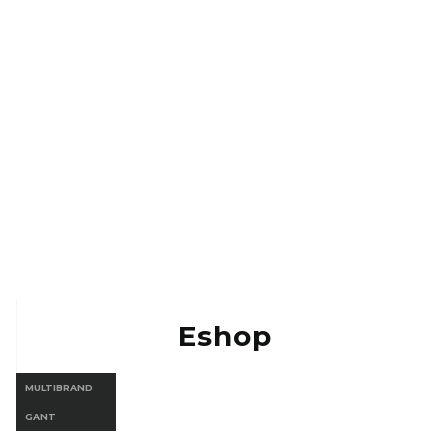
Kontakt
Eshop Vermont
Eshop Gant
Eshop
MULTIBRAND
GANT