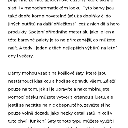
příjemné zemité až krémové odstíny, které skvěle
sladili v monochromatickém looku. Tyto barvy jsou
také dobře kombinovatelné (ať už s doplňky či do
jiných outfitů na další příležitosti), což z nich dělá hero
produkty. Spojení přírodního materiálu jako je len a
této barevné palety je to nejpřirozenější, co můžete
najít. A tedy i jeden z těch nejlepších výběrů na letní
dny i večery.
Dámy mohou vsadit na košilové šaty, které jsou
nestárnoucí klasikou a hodí se opravdu všem. Záleží
pouze na tom, jak si je upravíte a nakombinujete.
Pomocí pásku můžete vytvořit krásnou siluetu, ale
jestli se necítíte na nic obepnutého, zavažte si ho
pouze volně dozadu jako hezký detail šatů, nikoli v
tuto chvíli funkční. Šaty tohoto typu můžete využít i