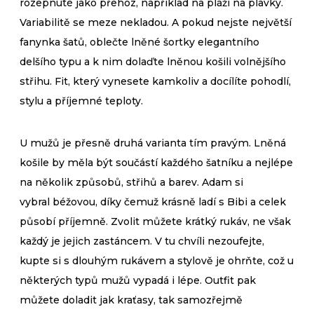
rozepnuté jako přehoz, například na pláži na plavky.
Variabilitě se meze nekladou. A pokud nejste největší
fanynka šatů, oblečte lněné šortky elegantního
delšího typu a k nim dolaďte lněnou košili volnějšího
střihu. Fit, který vynesete kamkoliv a docílíte pohodlí,
stylu a příjemné teploty.
U mužů je přesně druhá varianta tím pravým. Lněná
košile by měla být součástí každého šatníku a nejlépe
na několik způsobů, střihů a barev. Adam si
vybral béžovou, díky čemuž krásně ladí s Bibi a celek
působí příjemně. Zvolit můžete krátký rukáv, ne však
každý je jejich zastáncem. V tu chvíli nezoufejte,
kupte si s dlouhým rukávem a stylově je ohrňte, což u
některých typů mužů vypadá i lépe. Outfit pak
můžete doladit jak kraťasy, tak samozřejmě