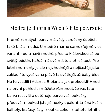
Modrá je dobrá a Woolrich to potvrzuje
Kromě zemitých barev má vždy zaručený úspěch
také bílá a modrá. U modré máme samozřejmě více
variant - od tmavě modré, přes tu královskou až po
světlý odstín. Každá má své místo a příležitost. Pro
letní momenty je ale nejvhodnější a nejčastěji jako
základ fitu využívaná právě ta světlejší, až baby blue.
Na tu vsadili i Adam a Bibiána a jak prokoukli! Hned
na první pohled si můžete všimnout, že vás tato
barva rozsvítí a dotónuje barvu vaší pokožky,
především pokud jste již hezky opálení. Lněná košile,
kalhoty, kraťasy, šaty, zkrátka cokoli z tohoto letního