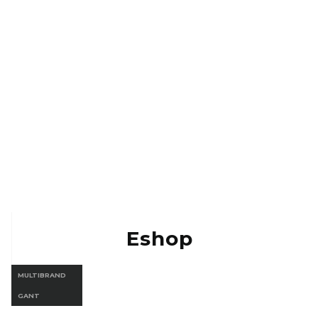
Kontakt
Eshop Vermont
Eshop Gant
Eshop
MULTIBRAND
GANT