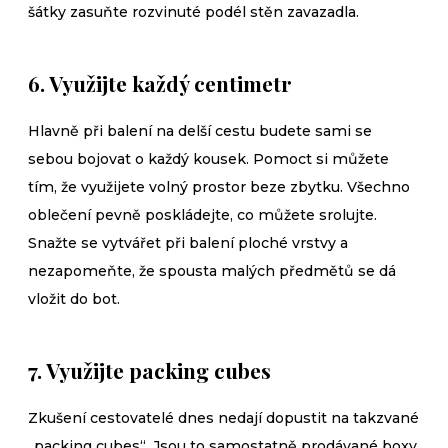
šátky zasuňte rozvinuté podél stěn zavazadla.
6. Využijte každý centimetr
Hlavně při balení na delší cestu budete sami se
sebou bojovat o každý kousek. Pomoct si můžete
tím, že využijete volný prostor beze zbytku. Všechno
oblečení pevně poskládejte, co můžete srolujte.
Snažte se vytvářet při balení ploché vrstvy a
nezapomeňte, že spousta malých předmětů se dá
vložit do bot.
7. Využijte packing cubes
Zkušení cestovatelé dnes nedají dopustit na takzvané
„packing cubes“. Jsou to samostatně prodávané boxy