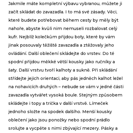
Jakmile máte kompletní výbavu vybranou, můžete ji
začít skládat do zavazadla. I to má své zásady. Věci,
které budete potřebovat během cesty by měly být
nahoře, abyste kvůli nim nemuseli rozbalovat celý
kufr. Nejblíž kolečkům přijdou boty, které by vám
jinak posouvaly těžiště zavazadla a ztěžovaly jeho
ovládání. Další oblečení skládejte do vrstev. Do té
spodní přijdou měkké větší kousky jako ručníky a
šaty. Další vrstvu tvoří kalhoty a sukně. Při skládání
střídejte jejich orientaci, aby pás jedněch kalhot ležel
na nohavicích druhých – nebude se vám v jedné části
zavazadla vytvářet vysoká boule. Stejným způsobem
skládejte i topy a trička v další vrstvě. Límeček
jednoho složte na spodek dalšího. Menší kousky
oblečení jako jsou ponožky nebo spodní prádlo
srolujte a vycpěte s nimi zbývající mezery. Pásky a