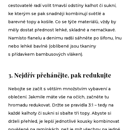
cestovatelé radí volit tmavší odstíny kalhot či sukní,
ke kterým se pak snadněji kombinují světlé a
barevné topy a košile. Co se týče materiálů, vždy by
měly dostat přednost lehké, skladné a nemačkavé.
Namísto flanelu a denimu radši sáhněte po šifonu, lnu
nebo lehké bavlně (oblíbené jsou tkaniny
s přídavkem bambusových vláken).
3. Nejdřív přehánějte, pak redukujte
Nebojte se začít s větším množstvím vybavení a
oblečení. Jakmile máte vše na očích, začněte tu
hromadu redukovat. Držte se pravidla 3:1 – tedy na
každé kalhoty či sukni si sbalte tři topy. Abyste si
drželi přehled, je lepší jednotlivé kousky kombinovat
pověšené na ramínkách, než je mít všechny na jedné