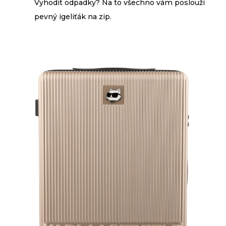
Vyhodit odpadky? Na to všechno vám poslouží
pevný igeliťák na zip.