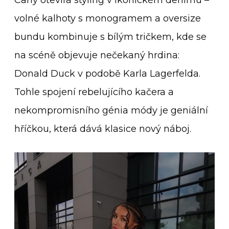
Carly otevírá styling v ikonickém denimu –
volné kalhoty s monogramem a oversize
bundu kombinuje s bílým tričkem, kde se
na scéně objevuje nečekaný hrdina:
Donald Duck v podobě Karla Lagerfelda.
Tohle spojení rebelujícího kačera a
nekompromisního génia módy je geniální
hříčkou, která dává klasice nový náboj.