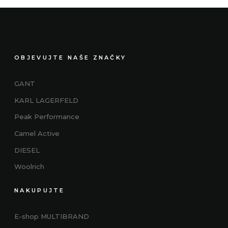
OBJEVUJTE NAŠE ZNAČKY
GANT
KARL LAGERFELD
Peak Performance
Camel Active
DIESEL
Woolrich
NAKUPUJTE
E-shop MULTIBRAND