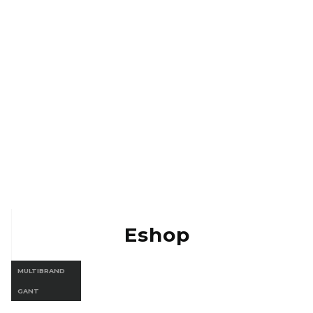
Kontakt
Eshop Vermont
Eshop Gant
Eshop
MULTIBRAND
GANT