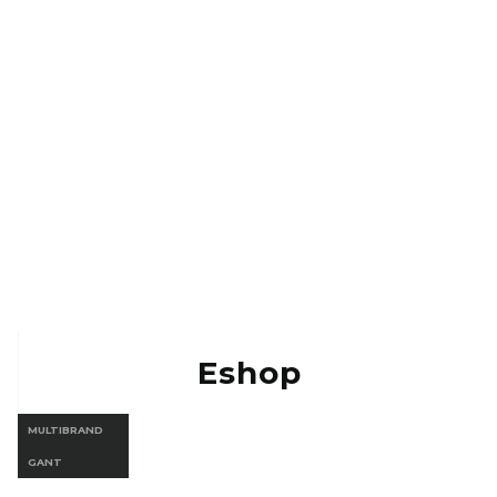
Kontakt
Eshop Vermont
Eshop Gant
Eshop
MULTIBRAND
GANT