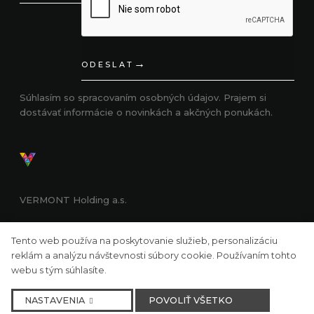
ODESLAT
Súhlasím so
spracovaním osobných údajov.
Prajem si
dostávať informácie o novinkách a akčných ponukách.
VERMONT Holding a.s.
Zásady spracovania osobných údajov
|
Používanie
Tento web používa na poskytovanie služieb, personalizáciu
cookies
|
Darčekové poukážky VOP
reklám a analýzu návštevnosti súbory cookie. Používaním tohto
webu s tým súhlasíte.
Runs on
solidpixels.
NASTAVENIA
POVOLIŤ VŠETKO