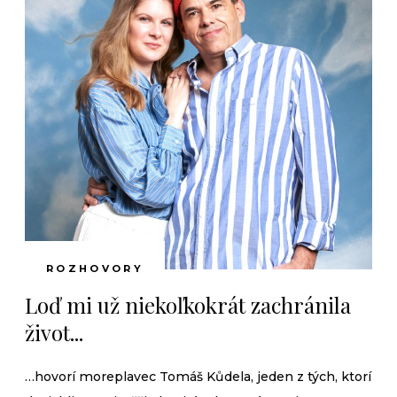
ROZHOVORY
Loď mi už niekoľkokrát zachránila
život...
…hovorí moreplavec Tomáš Kůdela, jeden z tých, ktorí