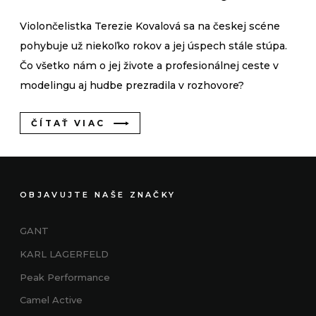
Violončelistka Terezie Kovalová sa na českej scéne
pohybuje už niekoľko rokov a jej úspech stále stúpa.
Čo všetko nám o jej živote a profesionálnej ceste v
modelingu aj hudbe prezradila v rozhovore?
ČÍTAŤ VIAC
OBJAVUJTE NAŠE ZNAČKY
GANT
KARL LAGERFELD
Peak Performance
Camel Active