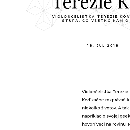
Terezie 
VIOLONČELISTKA TEREZIE KOV
STÚPA. ČO VŠETKO NÁM O
18. JÚL 2018
Violončelistka Terezie
Keď začne rozprávať, ľu
niekoľko životov. A ta
napríklad o svo­jej gee
hovorí veci na rovinu.