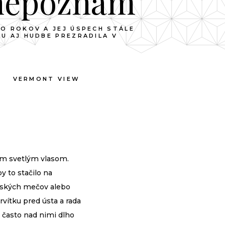
 nepoznám
KO ROKOV A JEJ ÚSPECH STÁLE
U AJ HUDBE PREZRADILA V
VERMONT VIEW
hým svetlým vlasom.
y to stačilo na
ponských mečov alebo
ervítku pred ústa a rada
, často nad nimi dlho