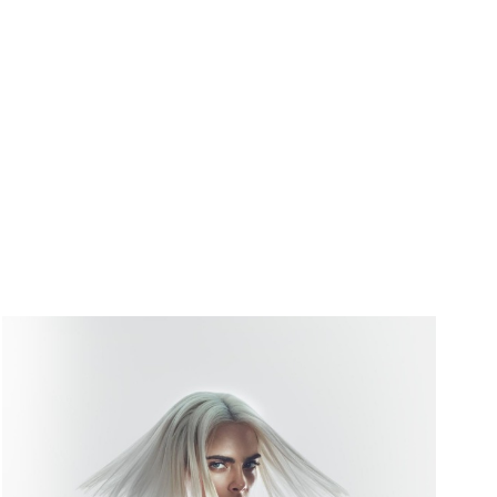
úť nejakej škatuľke?