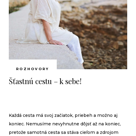
obíte?
ú väčšinou muži, žien je medzi nimi ako šafra­nu. Je to pre f
dne vojny…?
ROZHOVORY
Šťastnú cestu – k sebe!
te sa dostali k hudbe. Ale ako ste prenikli do mo­delingu?
Každá cesta má svoj začiatok, priebeh a možno aj
 japonským me­čom?
koniec. Nemusíme nevyhnutne dôjsť až na koniec,
pretože samotná cesta sa stáva cieľom a zdrojom