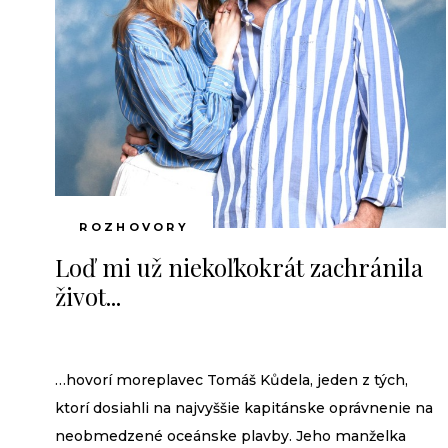
Keď odpočívate, čo r
Slávni violončelisti s
stroja?
Sci-fi, fantasy, Hviez
ROZHOVORY
Loď mi už niekoľkokrát zachránila
život...
Už ste hovorili, ako s
…hovorí moreplavec Tomáš Kůdela, jeden z tých,
Ako ste sa dostali k
ktorí dosiahli na najvyššie kapitánske oprávnenie na
neobmedzené oceánske plavby. Jeho manželka