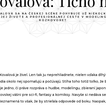
Kovalová: Ticho
ALOVÁ SA NA ČESKEJ SCÉNE POHYBUJE UŽ NIEKOĽ
 JEJ ŽIVOTE A PROFESIONÁLNEJ CESTE V MODELING
ROZHOVORE?
 Kovalová je živel. Len tak ju neprehliadnete, nielen vďaka dl
dia okolo nej spomaľujú a počúvajú. Stíha toho totiž toľko, že b
k je jedno, či práve rozpráva o hud­be, modelingu, zbieraní ja
kovskej vášni pre sci-fi, fantasy a komiksy. Navyše si nedá­va s
 Neznamená to však, že by strieľala odpovede od boku. Naopak