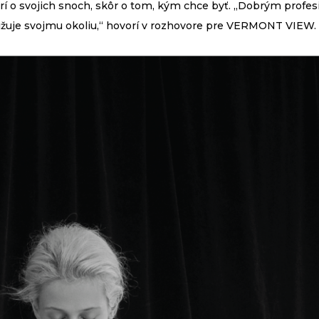
rí o svojich snoch, skôr o tom, kým chce byť. „Dobrým profe
ižu­je svojmu okoliu,“ hovorí v rozhovore pre VERMONT VIEW.